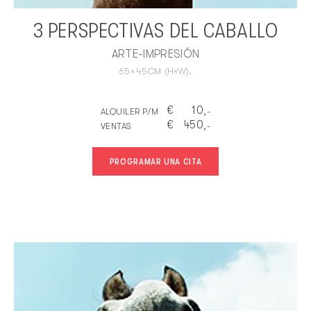
3 PERSPECTIVAS DEL CABALLO
ARTE-IMPRESIÓN
65
×
45
CM
(H×W).
€
10
ALQUILER P/M
,-
€
450
VENTAS
,-
PROGRAMAR UNA CITA