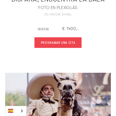
FOTO EN PLEXIGLÁS
70
×
90
CM
(H×W).
€
1400
VENTAS
,-
PROGRAMAR UNA CITA