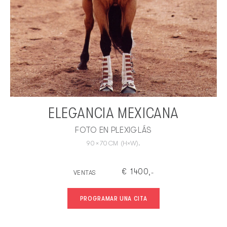
ELEGANCIA MEXICANA
FOTO EN PLEXIGLÁS
90
×
70
CM
(H×W).
€
1400
VENTAS
,-
PROGRAMAR UNA CITA