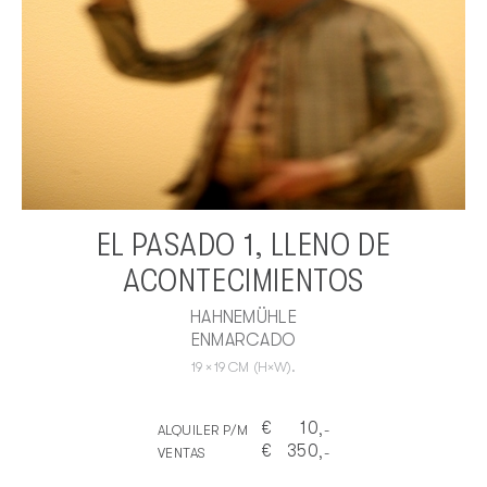
EL PASADO 1, LLENO DE
ACONTECIMIENTOS
HAHNEMÜHLE
ENMARCADO
19
×
19
CM
(H×W).
€
10
ALQUILER P/M
,-
€
350
VENTAS
,-