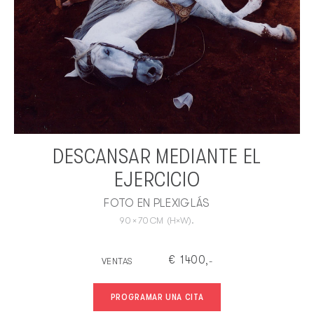
DESCANSAR MEDIANTE EL
EJERCICIO
FOTO EN PLEXIGLÁS
90
×
70
CM
(H×W).
€
1400
VENTAS
,-
PROGRAMAR UNA CITA