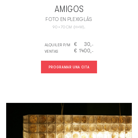
AMIGOS
FOTO EN PLEXIGLÁS
90
×
70
CM
(H×W).
€
30
ALQUILER P/M
,-
€
1400
VENTAS
,-
PROGRAMAR UNA CITA