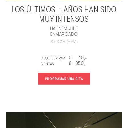
LOS ÚLTIMOS 4 AÑOS HAN SIDO
MUY INTENSOS
HAHNEMÜHLE
ENMARCADO
19
×
19
CM
(H×W).
€
10
ALQUILER P/M
,-
€
350
VENTAS
,-
PROGRAMAR UNA CITA