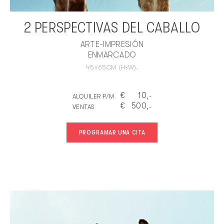
2 PERSPECTIVAS DEL CABALLO
ARTE-IMPRESIÓN
ENMARCADO
45
×
65
CM
(H×W).
€
10
ALQUILER P/M
,-
€
500
VENTAS
,-
PROGRAMAR UNA CITA