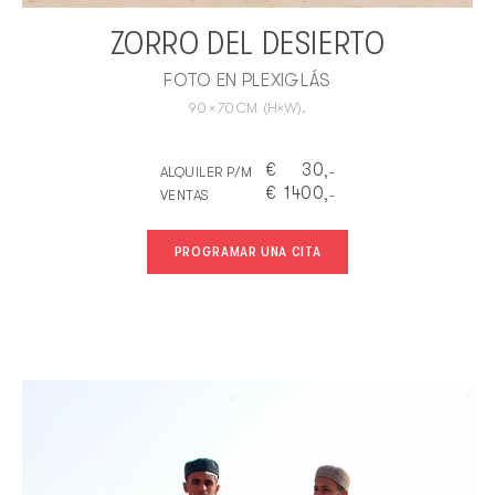
ZORRO DEL DESIERTO
FOTO EN PLEXIGLÁS
90
×
70
CM
(H×W).
€
30
ALQUILER P/M
,-
€
1400
VENTAS
,-
PROGRAMAR UNA CITA