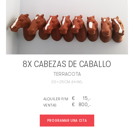
8X CABEZAS DE CABALLO
TERRACOTA
20
×
25
CM
(H×W).
€
15
ALQUILER P/M
,-
€
800
VENTAS
,-
PROGRAMAR UNA CITA