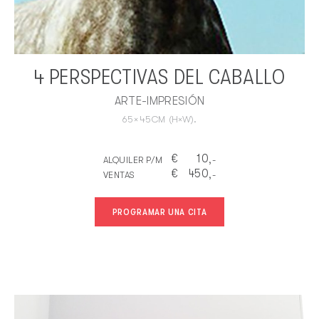
4 PERSPECTIVAS DEL CABALLO
ARTE-IMPRESIÓN
65
×
45
CM
(H×W).
€
10
ALQUILER P/M
,-
€
450
VENTAS
,-
PROGRAMAR UNA CITA