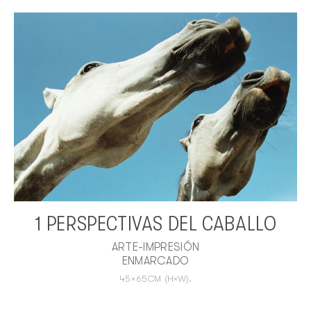
1 PERSPECTIVAS DEL CABALLO
ARTE-IMPRESIÓN
ENMARCADO
45
×
65
CM
(H×W).