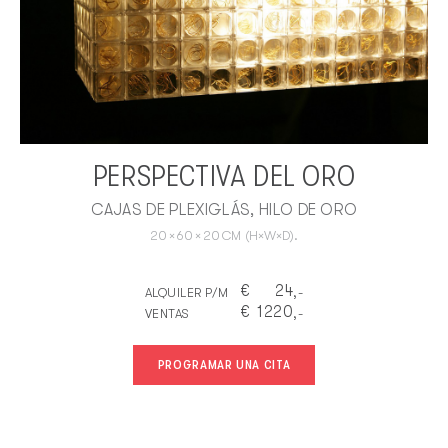
PERSPECTIVA DEL ORO
CAJAS DE PLEXIGLÁS, HILO DE ORO
20
×
60
×
20
CM
(H×W×D).
€
24
ALQUILER P/M
,-
€
1220
VENTAS
,-
PROGRAMAR UNA CITA